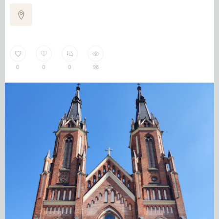
0
0
0
96