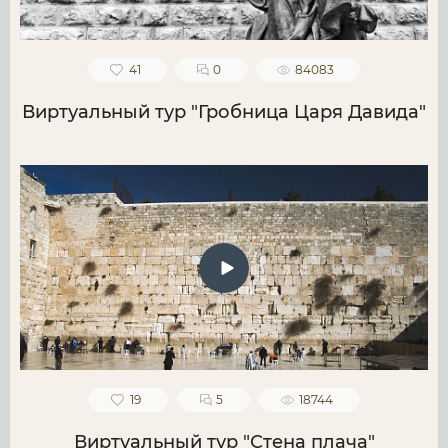
41
0
84083
Виртуальный тур "Гробница Царя Давида"
19
5
18744
Виртуальный тур "Стена плача"