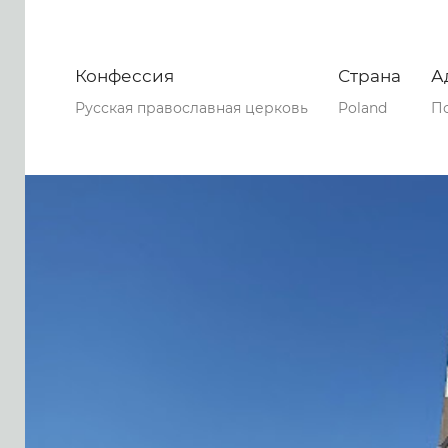
Конфессия
Страна
А
Русская православная церковь
Poland
По
0
0
0
222