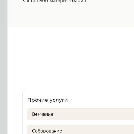
Костёл Богоматери Розария
Прочие услуги
Венчание
Соборование