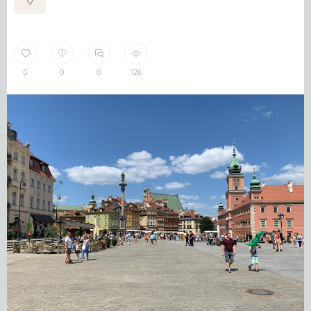
0
0
0
126