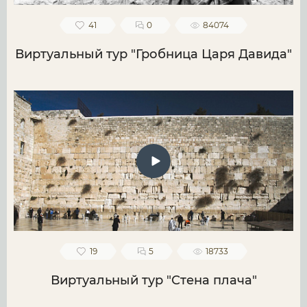
41
0
84074
Виртуальный тур "Гробница Царя Давида"
19
5
18733
Виртуальный тур "Стена плача"