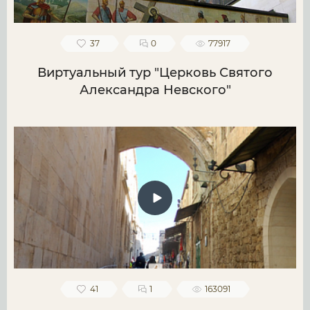
37
0
77917
Виртуальный тур "Церковь Святого
Александра Невского"
41
1
163091