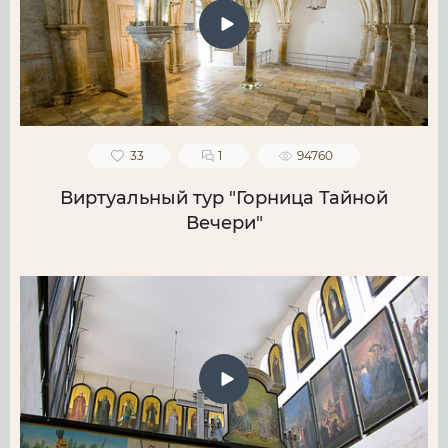
33
1
94760
Виртуальный тур "Горница Тайной
Вечери"