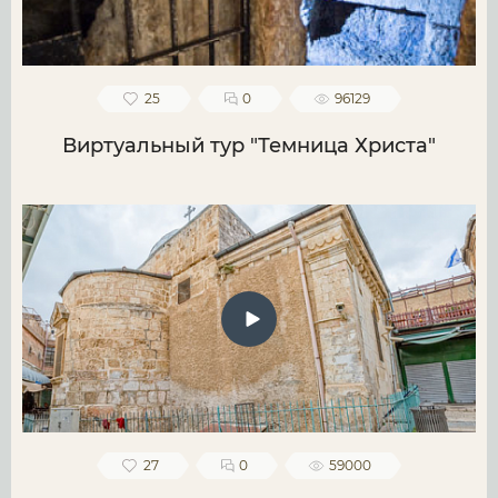
25
0
96129
Виртуальный тур "Темница Христа"
27
0
59000