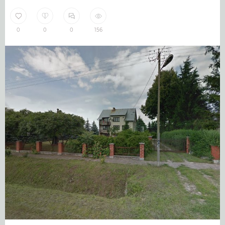
0
0
0
156