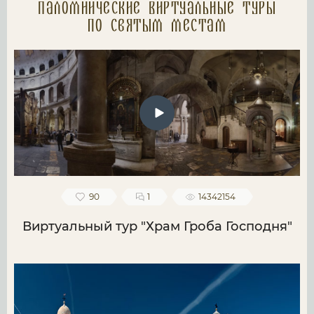
Паломнические Виртуальные туры
по святым местам
90
1
14342154
Виртуальный тур "Храм Гроба Господня"