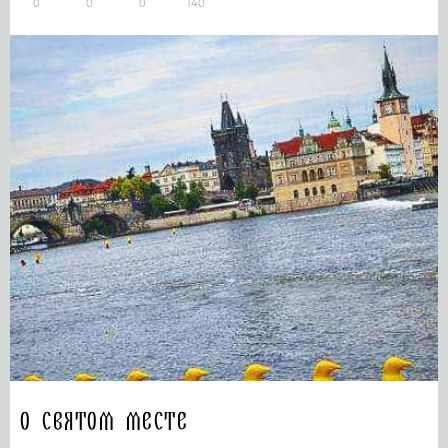
0
0
0
140
О святом месте