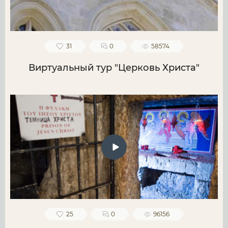
31
0
58574
Виртуальный тур "Церковь Христа"
25
0
96156