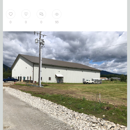
0
0
0
93