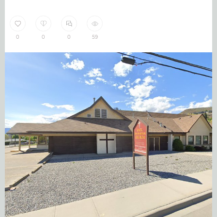
0
0
0
59