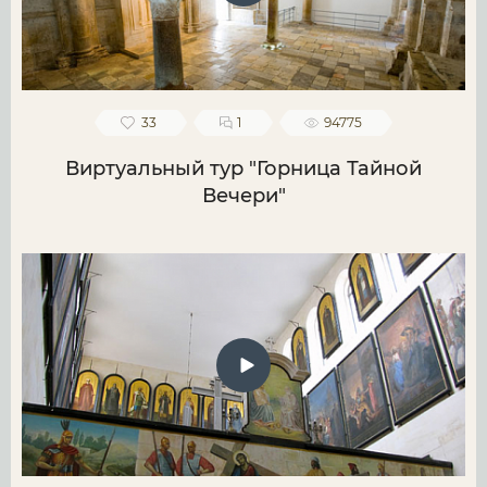
33
1
94775
Виртуальный тур "Горница Тайной
Вечери"