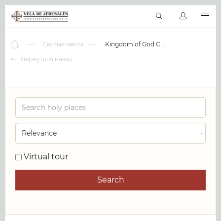
RU
Виртуальные туры
Библиотека
Наши святыни
Новос
Святые места
Kingdom of God Church
Вернуться назад
0
Virtual tour
Search