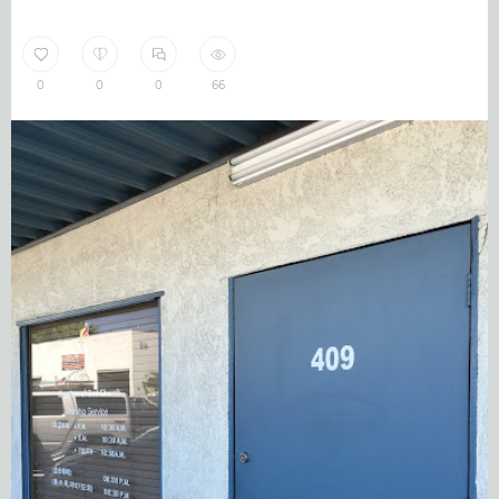
0
0
0
66