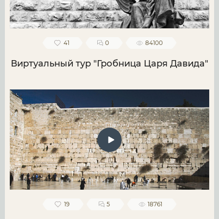
41
0
84100
Виртуальный тур "Гробница Царя Давида"
19
5
18761