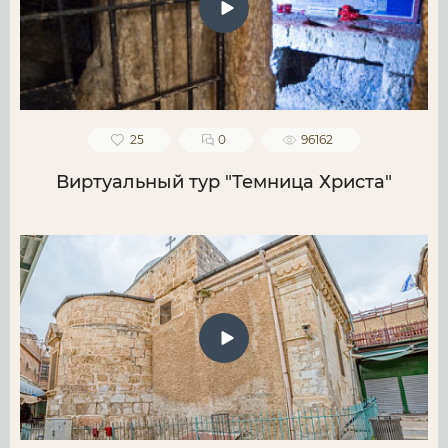
25
0
96162
Виртуальный тур "Темница Христа"