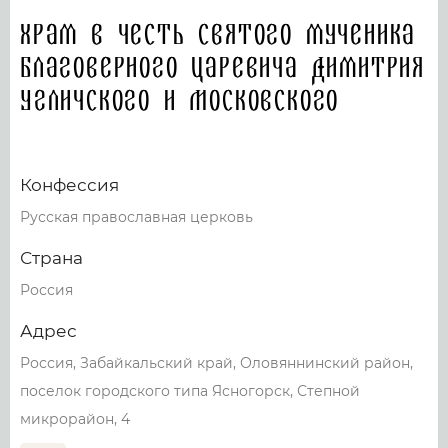
Храм в честь святого мученика
благоверного царевича Димитрия
Угличского и Московского
Конфессия
Русская православная церковь
Страна
Россия
Адрес
Россия, Забайкальский край, Оловяннинский район,
поселок городского типа Ясногорск, Степной
микрорайон, 4