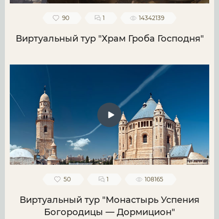
90
1
14342139
Виртуальный тур "Храм Гроба Господня"
50
1
108165
Виртуальный тур "Монастырь Успения
Богородицы — Дормицион"