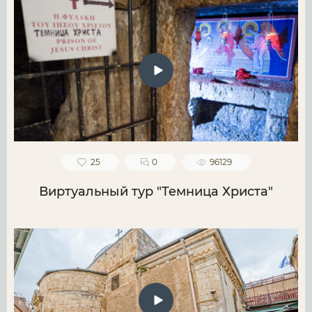
25
0
96129
Виртуальный тур "Темница Христа"