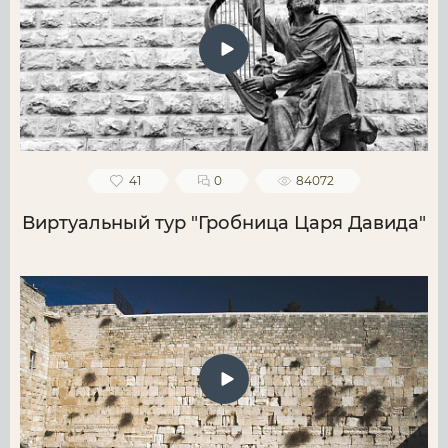
41
0
84072
Виртуальный тур "Гробница Царя Давида"