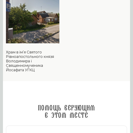
Храм в ім’я Святого
Рівноапостольного князя
Володимира і
Священномученика
Йосафата УГКЦ
Помощь верующим
в этом месте