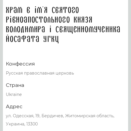
Храм в ім’я Святого
Рівноапостольного князя
Володимира і Священномученика
Йосафата УГКЦ
Конфессия
Русская православная церковь
Страна
Ukraine
Адрес
ул. Одесская, 19, Бердичев, Житомирская область,
Украина, 13300