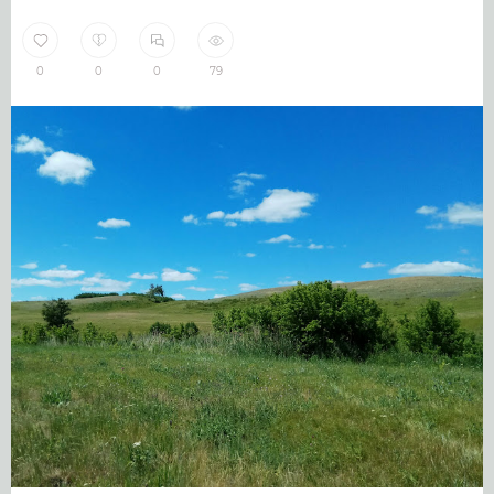
0
0
0
79