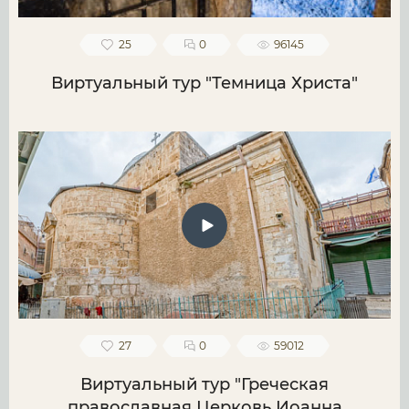
25
0
96145
Виртуальный тур "Темница Христа"
27
0
59012
Виртуальный тур "Греческая
православная Церковь Иоанна