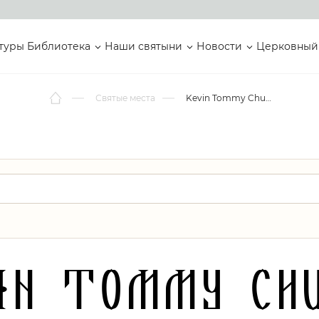
туры
Библиотека
Наши святыни
Новости
Церковный
Святые места
Kevin Tommy Church
in Tommy Ch