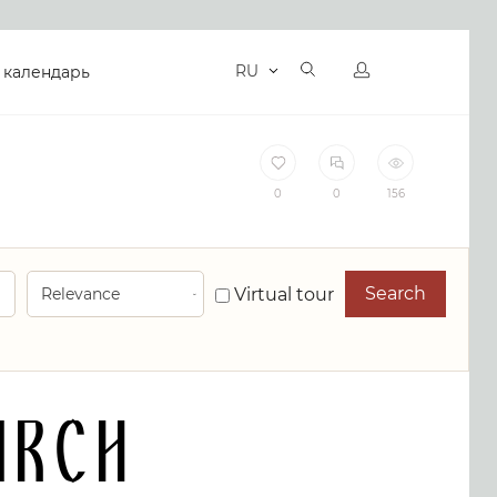
RU
 календарь
0
0
156
Search
Virtual tour
urch