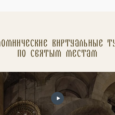
ломнические Виртуальные т
по святым местам