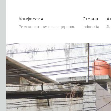
Конфессия
Страна
А
Римско-католическая церковь
Indonesia
Jl
0
0
0
156