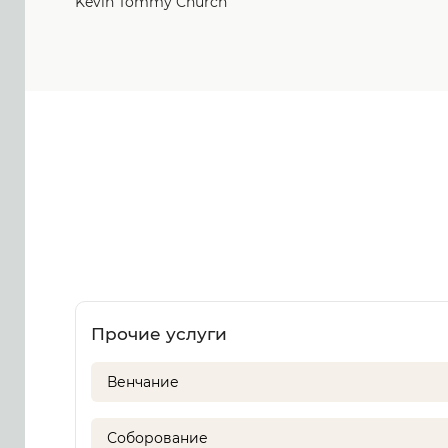
Kevin Tommy Church
Прочие услуги
Венчание
Соборование