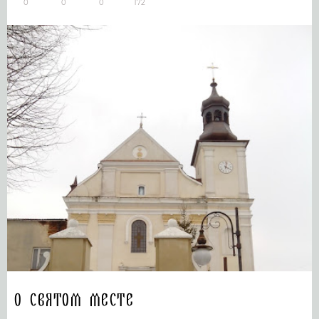
0
0
0
172
О святом месте