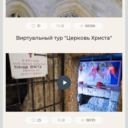
31
0
58566
Виртуальный тур "Церковь Христа"
25
0
96139