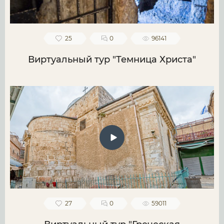
25
0
96141
Виртуальный тур "Темница Христа"
27
0
59011