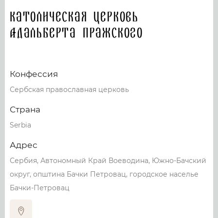
Католическая церковь
Адальберта Пражского
Конфессия
Сербская православная церковь
Страна
Serbia
Адрес
Сербия, Автономный Край Воеводина, Южно-Бачский
округ, општина Бачки Петровац, городское населье
Бачки-Петровац