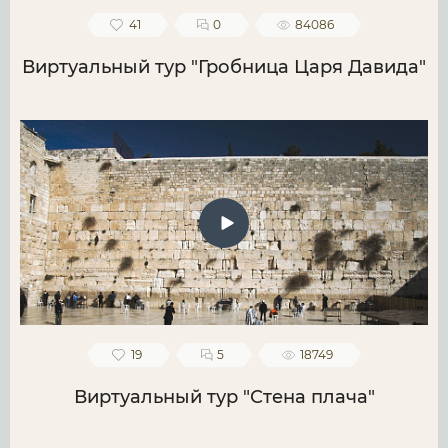
41
0
84086
Виртуальный тур "Гробница Царя Давида"
19
5
18749
Виртуальный тур "Стена плача"