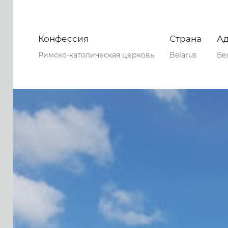
Конфессия
Страна
А
Римско-католическая церковь
Belarus
Бе
0
0
0
181