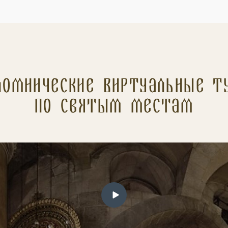
ломнические Виртуальные т
по святым местам