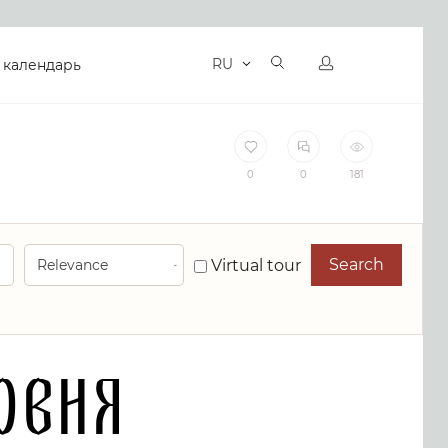
RU
 календарь
0
0
181
Search
Virtual tour
овня