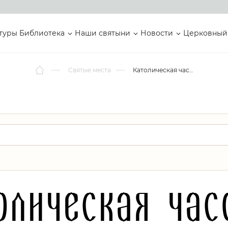
туры
Библиотека
Наши святыни
Новости
Церковный
Святые места
Католическая часовня
олическая час