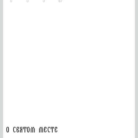
0
0
0
67
О святом месте