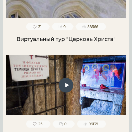
31
0
58566
Виртуальный тур "Церковь Христа"
25
0
96139