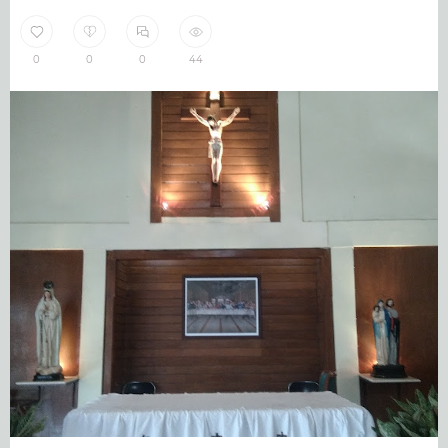
0
0
0
44