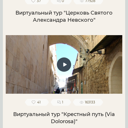
37
0
77928
Виртуальный тур "Церковь Святого
Александра Невского"
41
1
163133
Виртуальный тур "Крестный путь (Via
Dolorosa)"