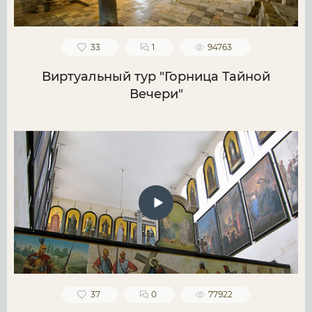
33
1
94763
Виртуальный тур "Горница Тайной
Вечери"
37
0
77922