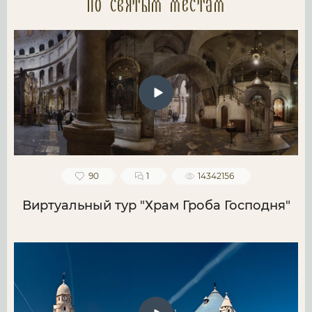
по святым местам
90
1
14342156
Виртуальный тур "Храм Гроба Господня"