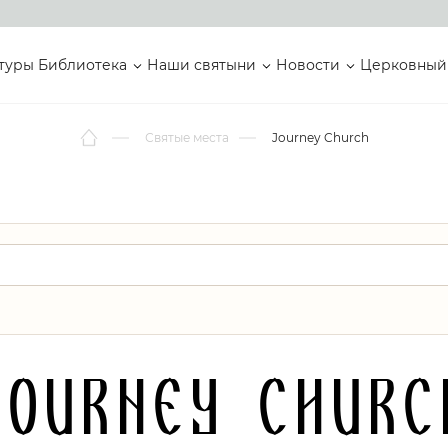
туры
Библиотека
Наши святыни
Новости
Церковный
Святые места
Journey Church
Journey Churc