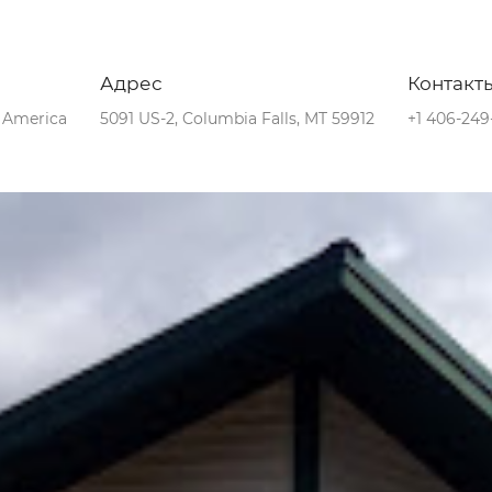
Адрес
Контакт
f America
5091 US-2, Columbia Falls, MT 59912
+1 406-249