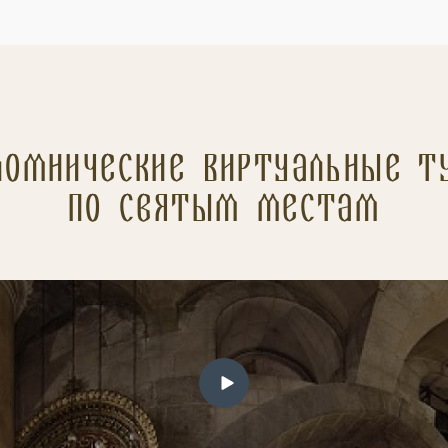
ломнические Виртуальные т
по святым местам