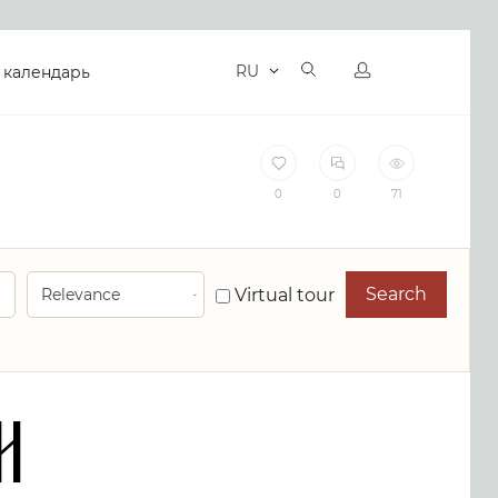
RU
 календарь
0
0
71
Search
Virtual tour
h