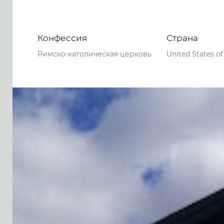
Конфессия
Страна
Римско-католическая церковь
United States o
0
0
0
71