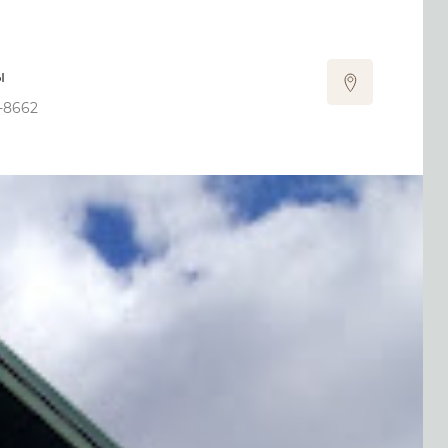
ы
-8662