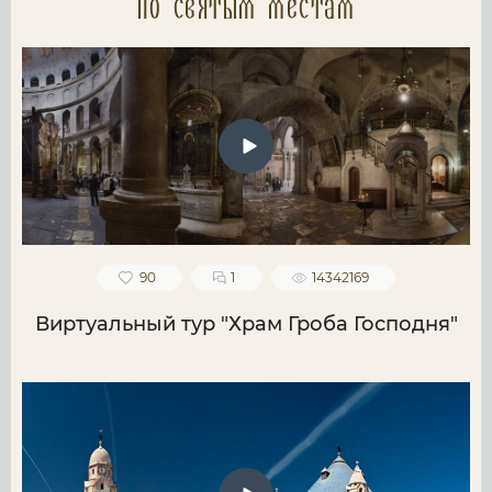
по святым местам
90
1
14342169
Виртуальный тур "Храм Гроба Господня"