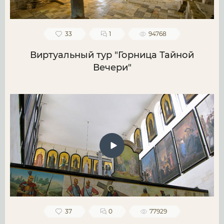
33
1
94768
Виртуальный тур "Горница Тайной
Вечери"
37
0
77929