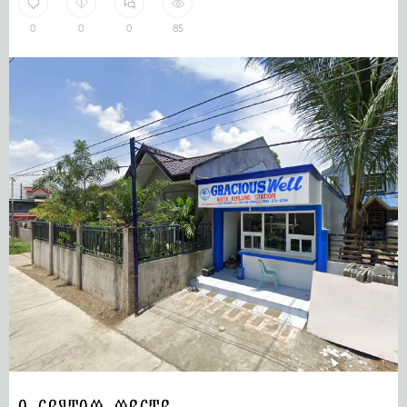
0
0
0
85