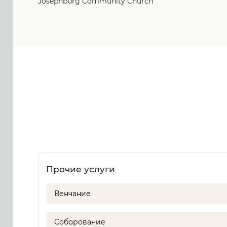
Josephburg Community Church
Прочие услуги
Венчание
Соборование