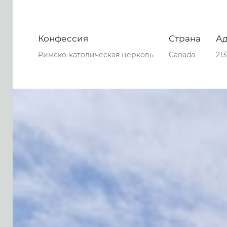
Конфессия
Страна
А
Римско-католическая церковь
Canada
21
0
0
0
93