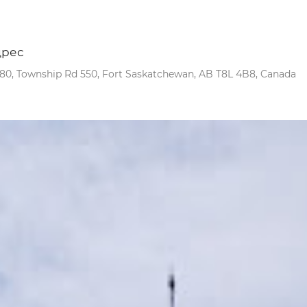
дрес
380, Township Rd 550, Fort Saskatchewan, AB T8L 4B8, Canada