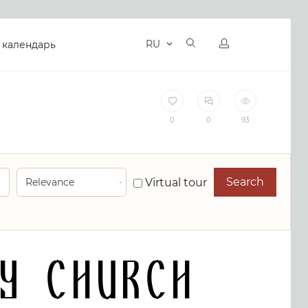
RU
 календарь
0
0
93
Search
Virtual tour
y Church