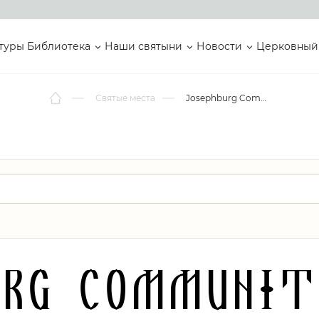
туры
Библиотека
Наши святыни
Новости
Церковный
Святые места
Josephburg Community Church
urg Communit