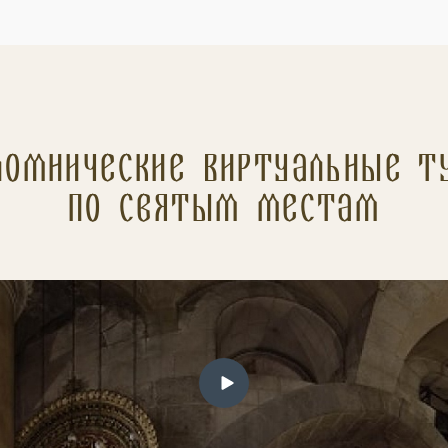
ломнические Виртуальные т
по святым местам