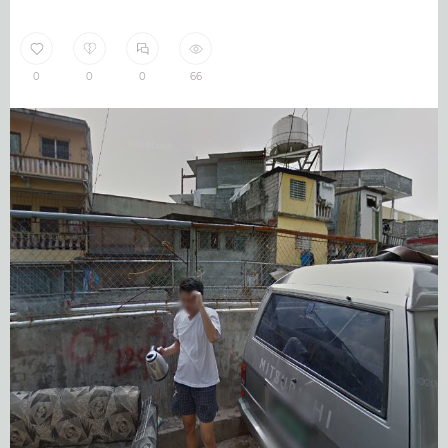
0
0
0
66