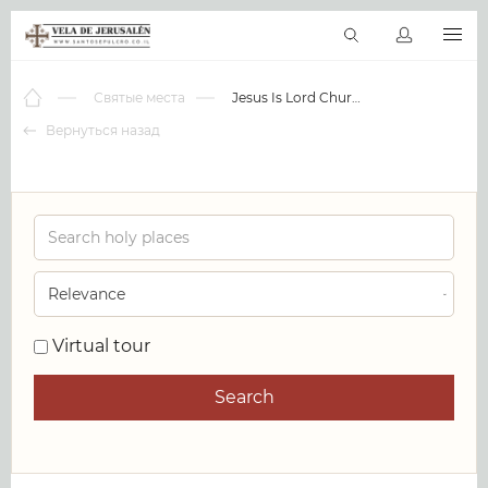
RU
Виртуальные туры
Библиотека
Наши святыни
Новос
Святые места
Jesus Is Lord Church
Вернуться назад
0
Virtual tour
Search