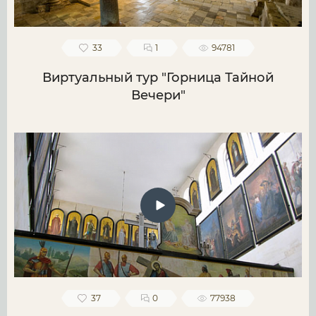
33
1
94781
Виртуальный тур "Горница Тайной
Вечери"
37
0
77938