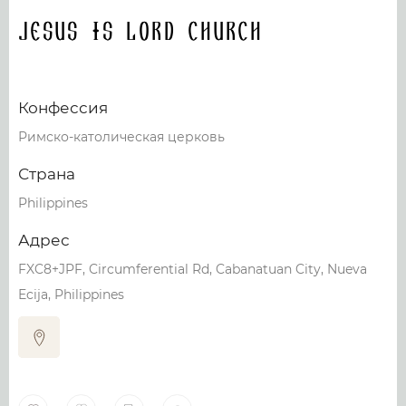
Jesus Is Lord Church
Конфессия
Римско-католическая церковь
Страна
Philippines
Адрес
FXC8+JPF, Circumferential Rd, Cabanatuan City, Nueva
Ecija, Philippines