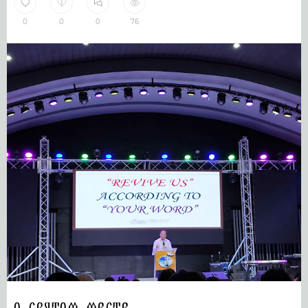
0
0
0
76