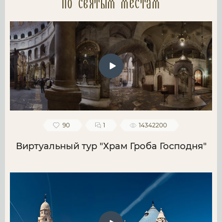
по святым местам
90
1
14342200
Виртуальный тур "Храм Гроба Господня"