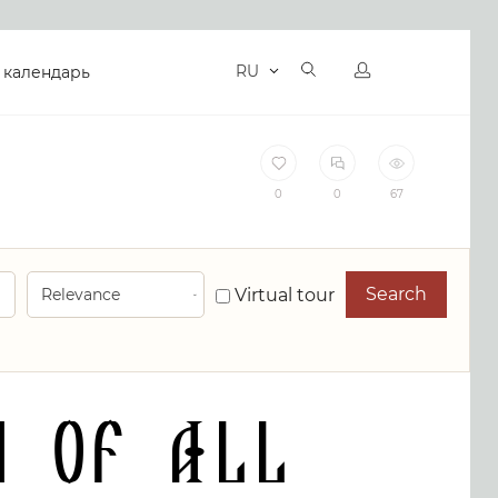
RU
 календарь
0
0
67
Search
Virtual tour
y of All