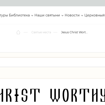
туры
Библиотека
Наши святыни
Новости
Церковный
Святые места
Jesus Christ Worthy of All Praise Community Church Inc. Main
hrist Worth