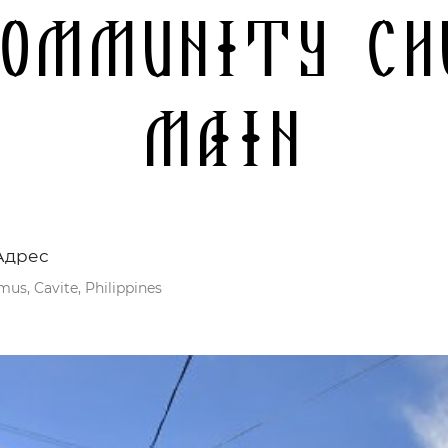
Community Chu
Main
Адрес
mus, Cavite, Philippines