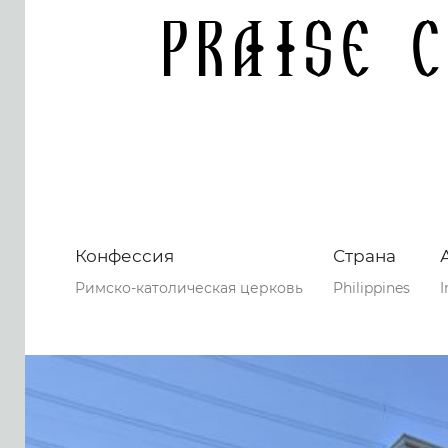
Praise 
Конфессия
Страна
Римско-католическая церковь
Philippines
I
0
0
0
67