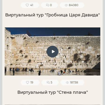
41
0
84080
Виртуальный тур "Гробница Царя Давида"
19
5
18738
Виртуальный тур "Стена плача"