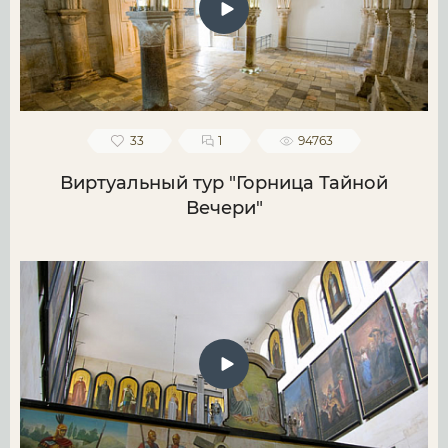
33
1
94763
Виртуальный тур "Горница Тайной
Вечери"