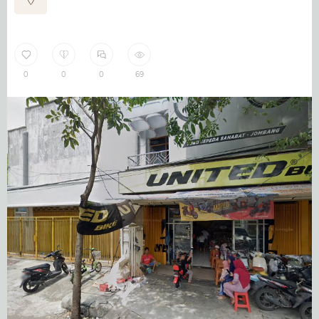
0
0
0
69