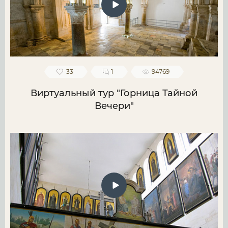
33
1
94769
Виртуальный тур "Горница Тайной
Вечери"