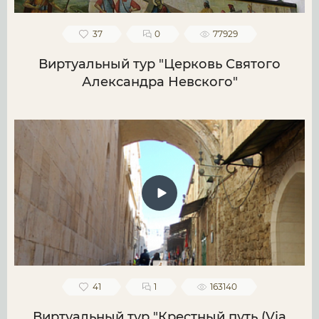
37
0
77929
Виртуальный тур "Церковь Святого
Александра Невского"
41
1
163140
Виртуальный тур "Крестный путь (Via