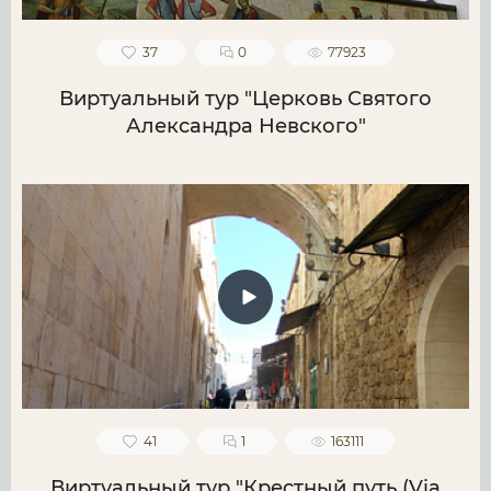
37
0
77923
Виртуальный тур "Церковь Святого
Александра Невского"
41
1
163111
Виртуальный тур "Крестный путь (Via