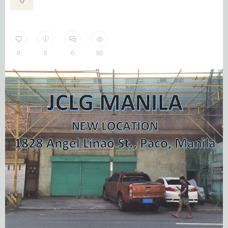
0
0
0
50