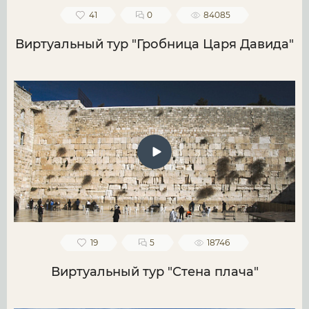
41
0
84085
Виртуальный тур "Гробница Царя Давида"
19
5
18746
Виртуальный тур "Стена плача"