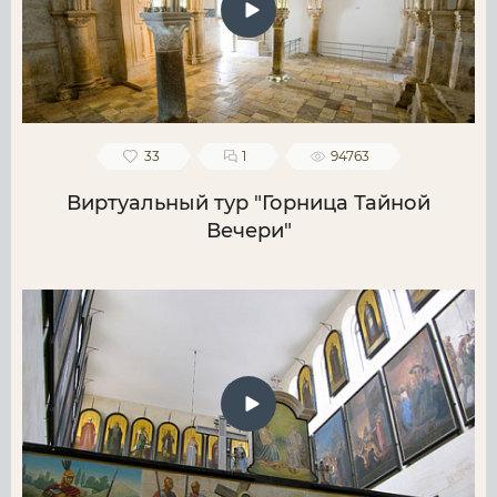
33
1
94763
Виртуальный тур "Горница Тайной
Вечери"