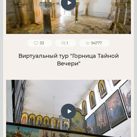
33
1
94777
Виртуальный тур "Горница Тайной
Вечери"