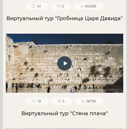
41
0
84095
Виртуальный тур "Гробница Царя Давида"
19
5
18756
Виртуальный тур "Стена плача"