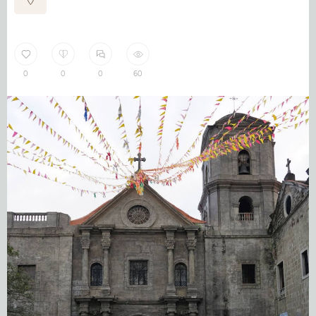
0
0
0
60