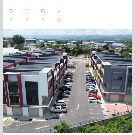
0
0
0
52