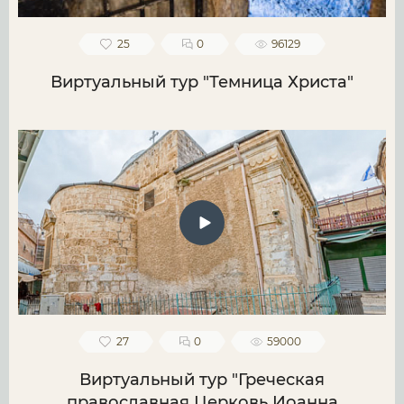
25
0
96129
Виртуальный тур "Темница Христа"
27
0
59000
Виртуальный тур "Греческая
православная Церковь Иоанна