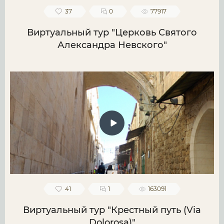
37
0
77917
Виртуальный тур "Церковь Святого
Александра Невского"
41
1
163091
Виртуальный тур "Крестный путь (Via
Dolorosa)"