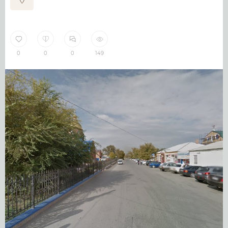
0
0
0
149