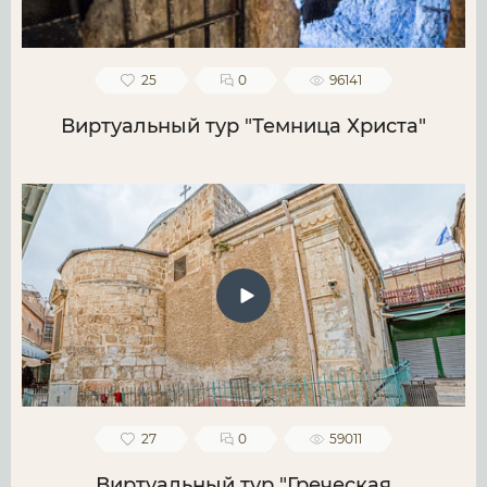
25
0
96141
Виртуальный тур "Темница Христа"
27
0
59011
Виртуальный тур "Греческая