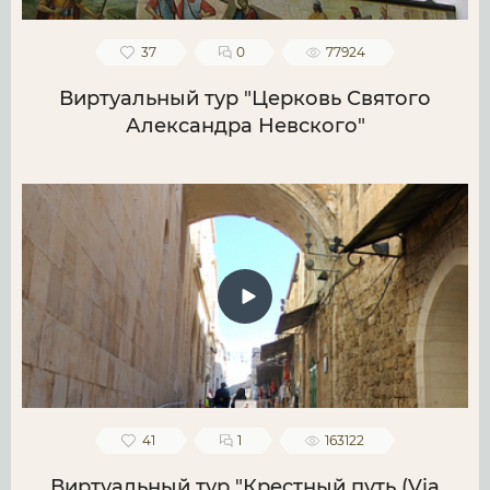
37
0
77924
Виртуальный тур "Церковь Святого
Александра Невского"
41
1
163122
Виртуальный тур "Крестный путь (Via