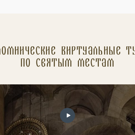
ломнические Виртуальные т
по святым местам