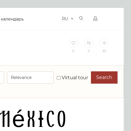
RU
 календарь
0
0
62
Search
Virtual tour
 México