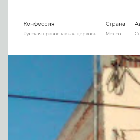
Конфессия
Страна
А
Русская православная церковь
Mexico
Cu
0
0
0
62