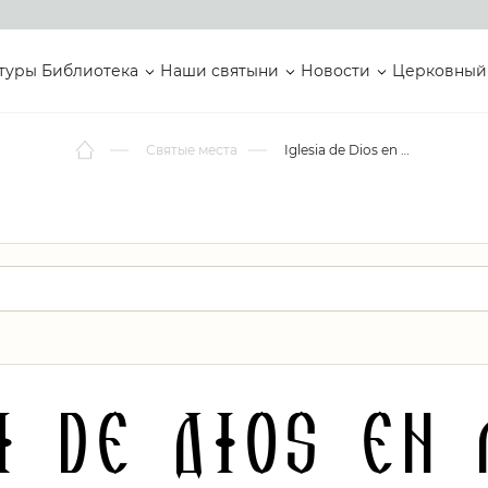
туры
Библиотека
Наши святыни
Новости
Церковный
Святые места
Iglesia de Dios en México
a de Dios en