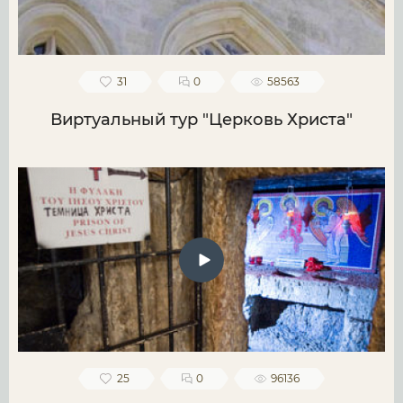
31
0
58563
Виртуальный тур "Церковь Христа"
25
0
96136