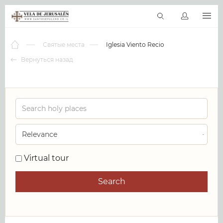
RU
Виртуальные туры
Библиотека
Наши святыни
Новос
Святые места
Iglesia Viento Recio
Вернуться назад
0
Virtual tour
Search