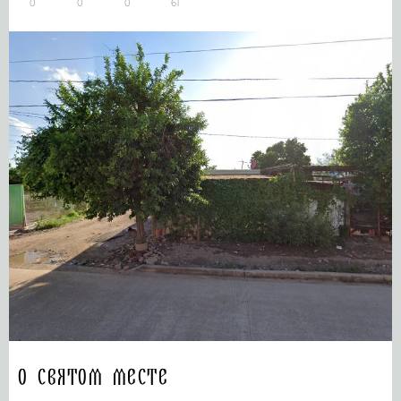
0
0
0
61
О святом месте