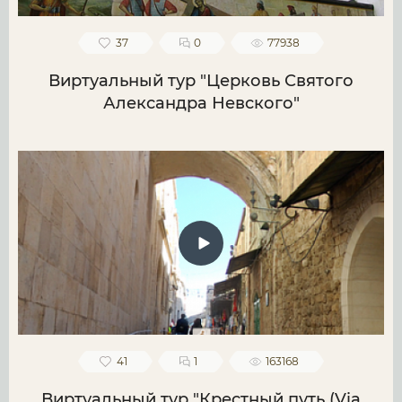
37
0
77938
Виртуальный тур "Церковь Святого
Александра Невского"
41
1
163168
Виртуальный тур "Крестный путь (Via