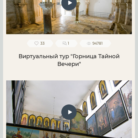
33
1
94781
Виртуальный тур "Горница Тайной
Вечери"