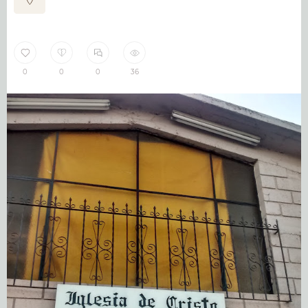
0
0
0
36