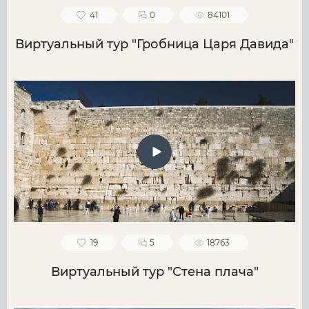
41
0
84101
Виртуальный тур "Гробница Царя Давида"
19
5
18763
Виртуальный тур "Стена плача"