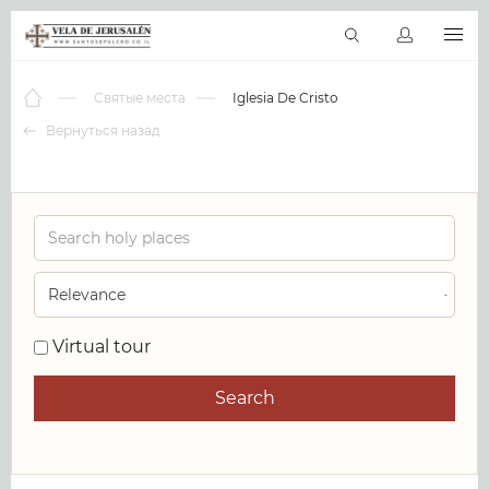
RU
Виртуальные туры
Библиотека
Наши святыни
Новос
Святые места
Iglesia De Cristo
Вернуться назад
0
Virtual tour
Search