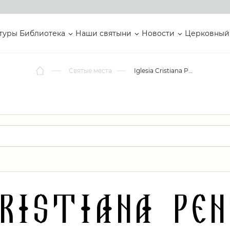
туры
Библиотека
Наши святыни
Новости
Церковный
Святые места
Iglesia Cristiana Pentecostes Mar de Cristal
Cristiana Pe