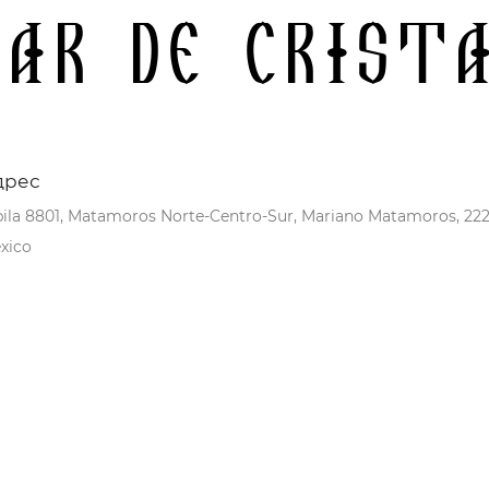
ar de Crist
дрес
pila 8801, Matamoros Norte-Centro-Sur, Mariano Matamoros, 2223
xico