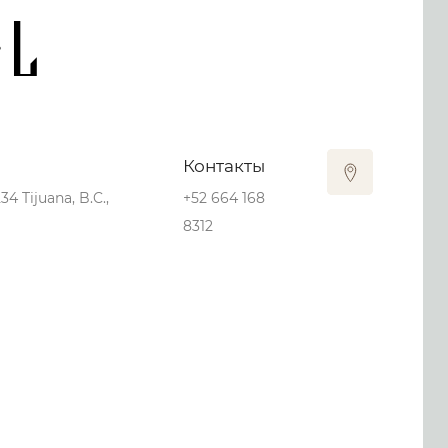
al
Контакты
4 Tijuana, B.C.,
+52 664 168
8312