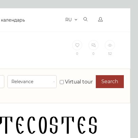
RU
 календарь
0
0
52
Search
Virtual tour
ntecostes