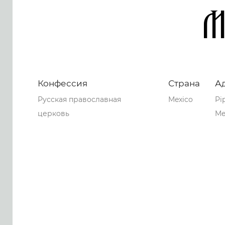
M
Конфессия
Страна
А
Русская православная
Mexico
Pi
церковь
Me
0
0
0
52