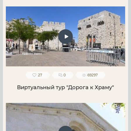
27
0
69297
Виртуальный тур "Дорога к Храму"