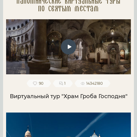
Паломнические Виртуальные туры
по святым местам
90
1
14342180
Виртуальный тур "Храм Гроба Господня"