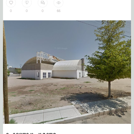
0
0
0
66