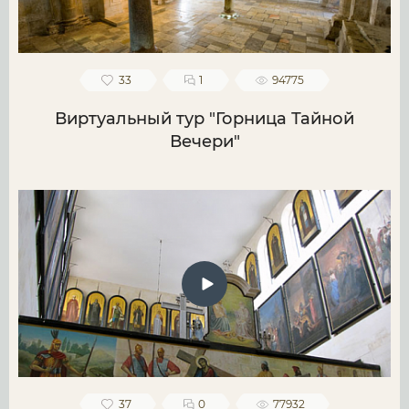
33
1
94775
Виртуальный тур "Горница Тайной
Вечери"
37
0
77932