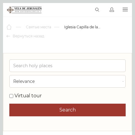
RU
Виртуальные туры
Библиотека
Наши святыни
Новос
Святые места
Iglesia Capilla de la Natividad de Maria
Вернуться назад
0
Virtual tour
Search