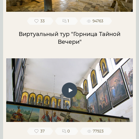
33
1
94763
Виртуальный тур "Горница Тайной
Вечери"
37
0
77923