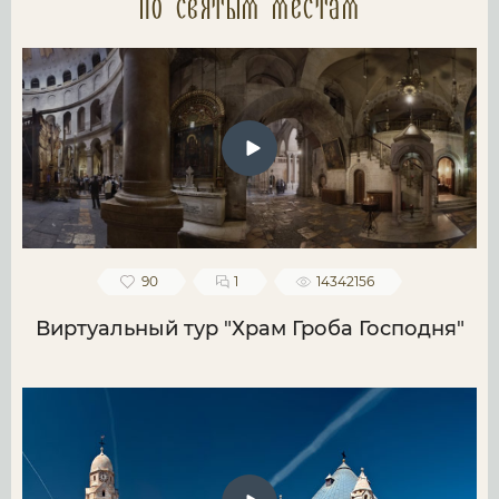
по святым местам
90
1
14342156
Виртуальный тур "Храм Гроба Господня"