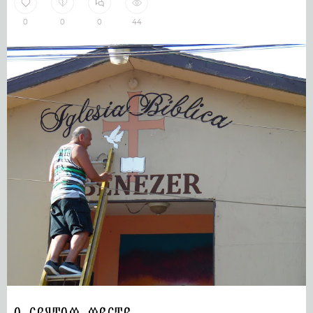
0
0
0
44