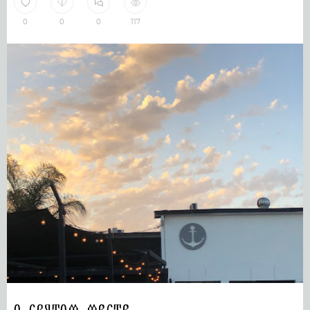
0
0
0
117