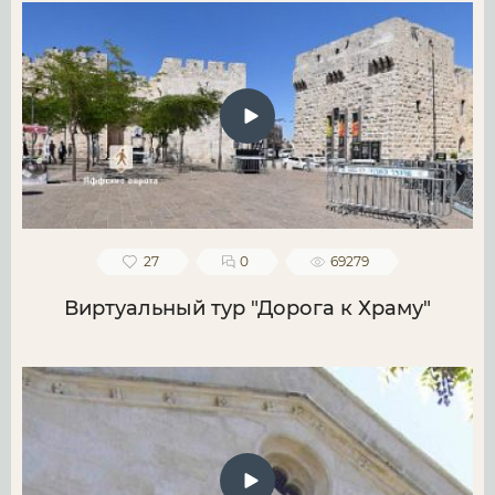
27
0
69279
Виртуальный тур "Дорога к Храму"