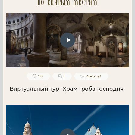
по святым местам
90
1
14342143
Виртуальный тур "Храм Гроба Господня"