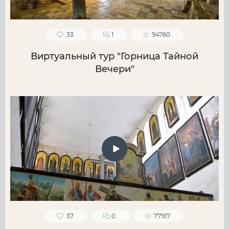
33
1
94760
Виртуальный тур "Горница Тайной
Вечери"
37
0
77917