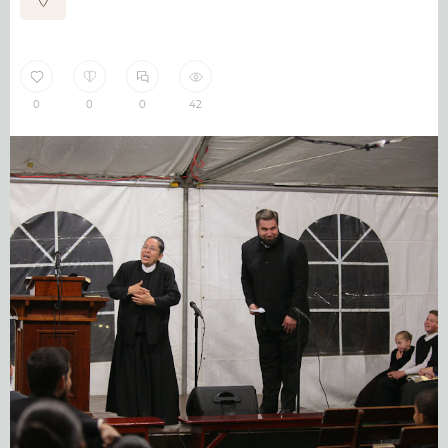
0
0
0
42