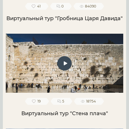
41
0
84090
Виртуальный тур "Гробница Царя Давида"
19
5
18754
Виртуальный тур "Стена плача"