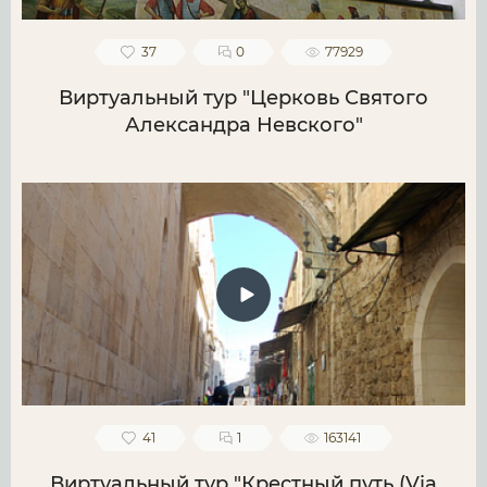
37
0
77929
Виртуальный тур "Церковь Святого
Александра Невского"
41
1
163141
Виртуальный тур "Крестный путь (Via