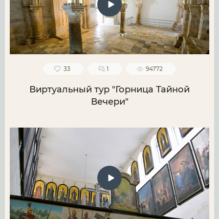
33
1
94772
Виртуальный тур "Горница Тайной
Вечери"