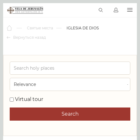
RU
Виртуальные туры
Библиотека
Наши святыни
Новос
Святые места
IGLESIA DE DIOS
Вернуться назад
0
Virtual tour
Search