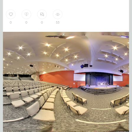
0
0
0
53