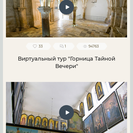
33
1
94763
Виртуальный тур "Горница Тайной
Вечери"