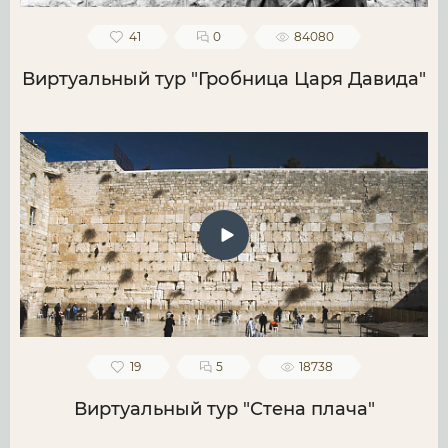
41
0
84080
Виртуальный тур "Гробница Царя Давида"
19
5
18738
Виртуальный тур "Стена плача"