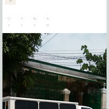
0
0
0
37