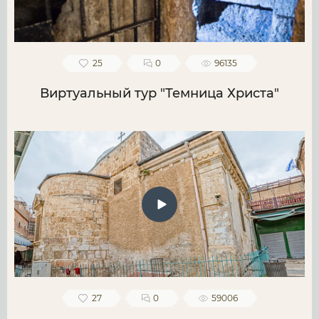
25
0
96135
Виртуальный тур "Темница Христа"
27
0
59006