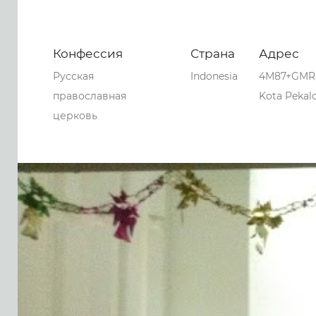
Конфессия
Страна
Адрес
Русская
Indonesia
4M87+GMR, 
православная
Kota Pekalo
церковь
0
0
0
153