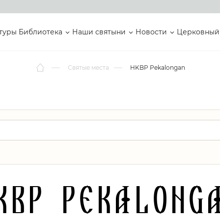
туры
Библиотека
Наши святыни
Новости
Церковный
Святые места
HKBP Pekalongan
KBP Pekalong