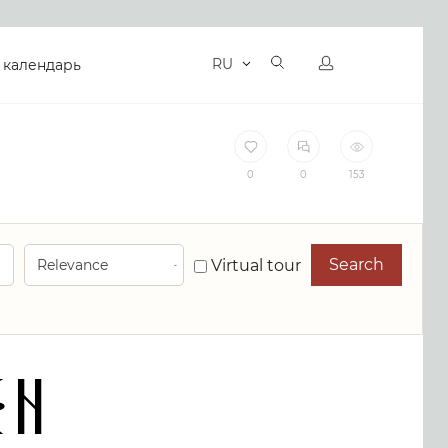
RU
 календарь
0
0
153
Search
Virtual tour
an