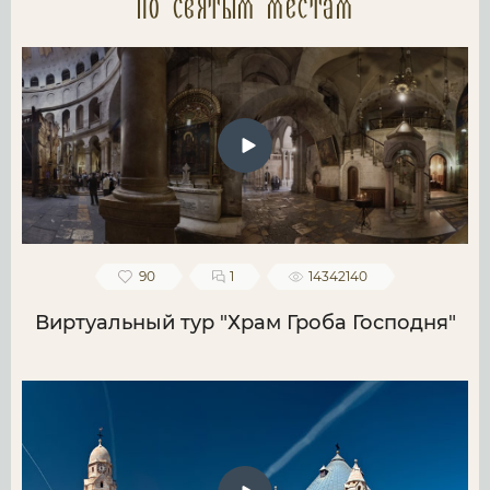
по святым местам
90
1
14342140
Виртуальный тур "Храм Гроба Господня"