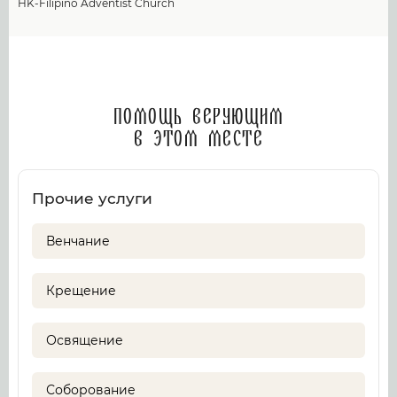
HK-Filipino Adventist Church
Помощь верующим
в этом месте
Прочие услуги
Венчание
Крещение
Освящение
Соборование