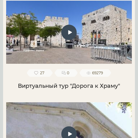
27
0
69279
Виртуальный тур "Дорога к Храму"