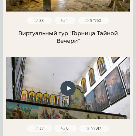
33
1
94760
Виртуальный тур "Горница Тайной
Вечери"
37
0
77917