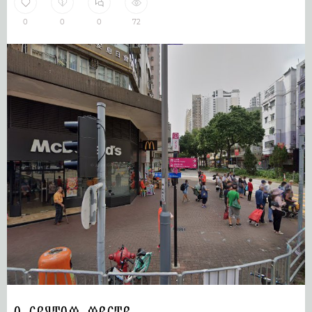
0
0
0
72