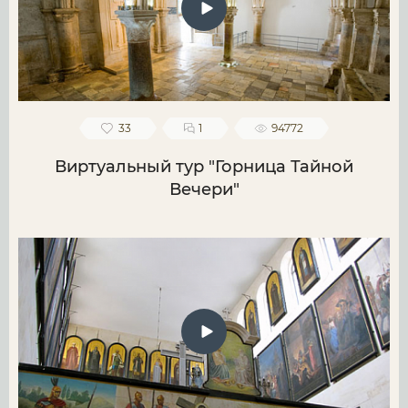
33
1
94772
Виртуальный тур "Горница Тайной
Вечери"