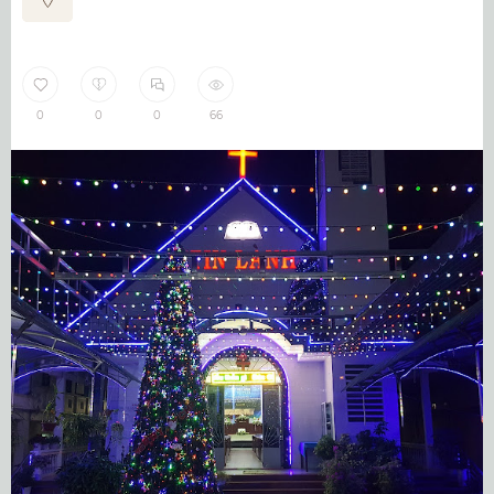
0
0
0
66