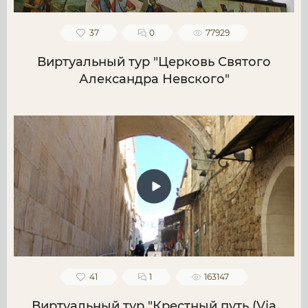
37
0
77929
Виртуальный тур "Церковь Святого
Александра Невского"
41
1
163147
Виртуальный тур "Крестный путь (Via