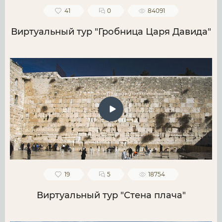
41
0
84091
Виртуальный тур "Гробница Царя Давида"
19
5
18754
Виртуальный тур "Стена плача"