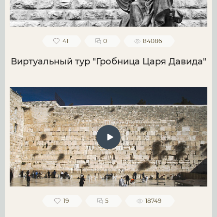
41
0
84086
Виртуальный тур "Гробница Царя Давида"
19
5
18749