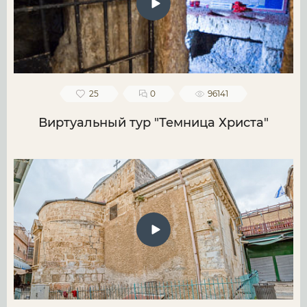
25
0
96141
Виртуальный тур "Темница Христа"