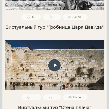
41
0
84091
Виртуальный тур "Гробница Царя Давида"
19
5
18754
Виртуальный тур "Стена плача"