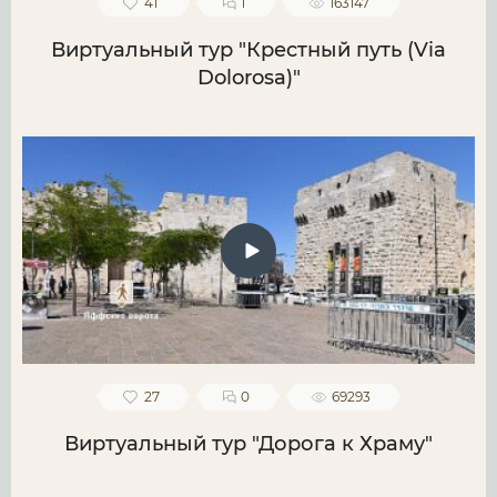
41
1
163147
Виртуальный тур "Крестный путь (Via
Dolorosa)"
27
0
69293
Виртуальный тур "Дорога к Храму"