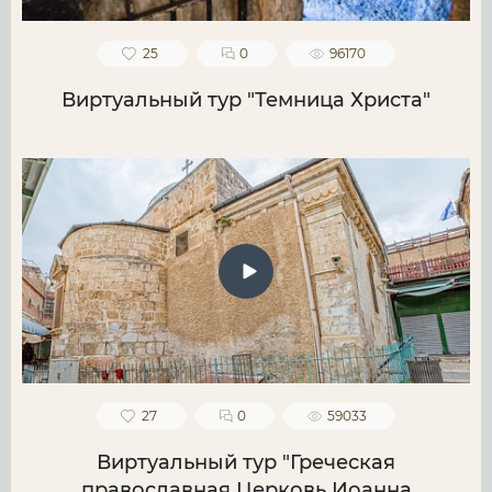
25
0
96170
Виртуальный тур "Темница Христа"
27
0
59033
Виртуальный тур "Греческая
православная Церковь Иоанна