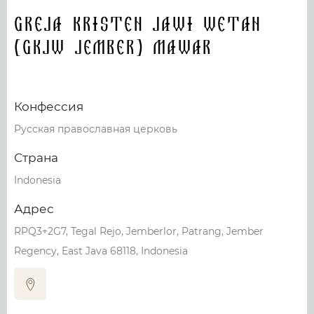
Greja Kristen Jawi Wetan
(GKJW Jember) Mawar
Конфессия
Русская православная церковь
Страна
Indonesia
Адрес
RPQ3+2G7, Tegal Rejo, Jemberlor, Patrang, Jember
Regency, East Java 68118, Indonesia