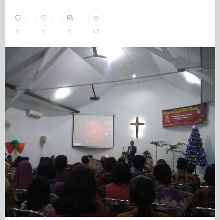
0
0
0
42