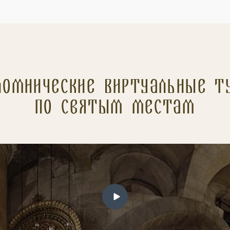
ломнические Виртуальные т
по святым местам