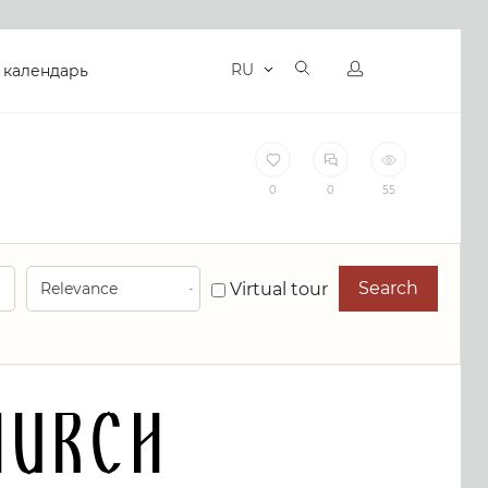
RU
 календарь
0
0
55
Search
Virtual tour
hurch