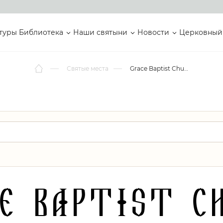
туры
Библиотека
Наши святыни
Новости
Церковный
Святые места
Grace Baptist Church
e Baptist C