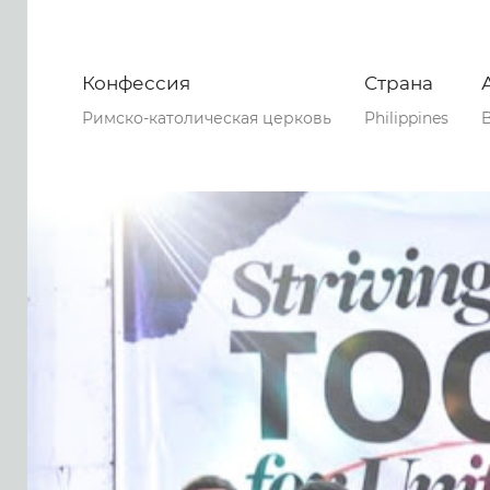
Конфессия
Страна
Римско-католическая церковь
Philippines
B
0
0
0
55