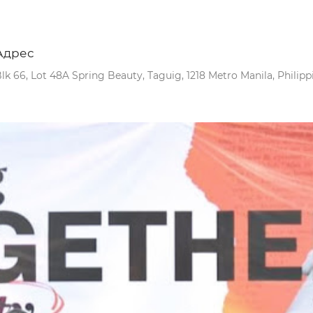
Адрес
lk 66, Lot 48A Spring Beauty, Taguig, 1218 Metro Manila, Philipp