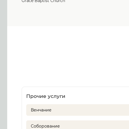
Grace Baptist Church
Прочие услуги
Венчание
Соборование