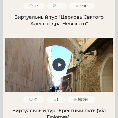
37
0
77917
Виртуальный тур "Церковь Святого
Александра Невского"
41
1
163091
Виртуальный тур "Крестный путь (Via
Dolorosa)"