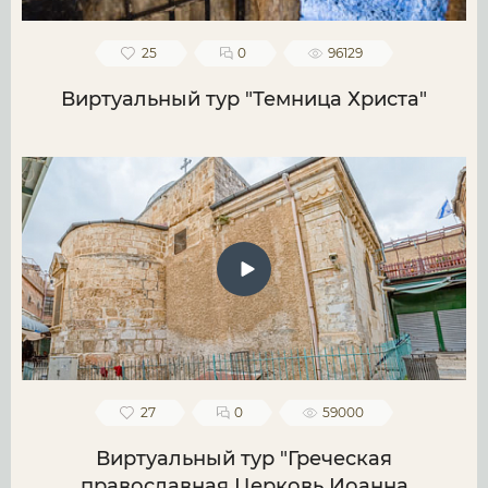
25
0
96129
Виртуальный тур "Темница Христа"
27
0
59000
Виртуальный тур "Греческая
православная Церковь Иоанна