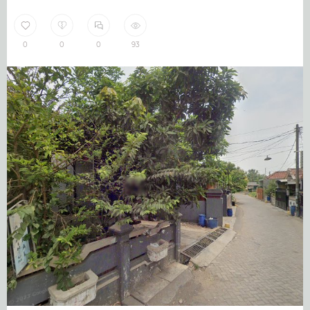
0
0
0
93