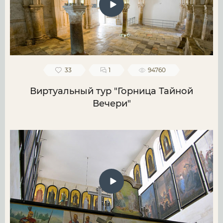
33
1
94760
Виртуальный тур "Горница Тайной
Вечери"