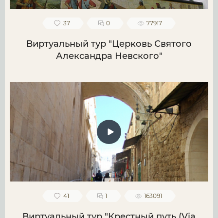
37
0
77917
Виртуальный тур "Церковь Святого
Александра Невского"
41
1
163091
Виртуальный тур "Крестный путь (Via