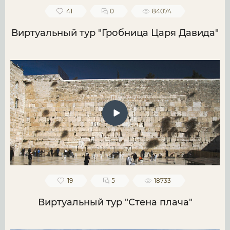
41
0
84074
Виртуальный тур "Гробница Царя Давида"
19
5
18733
Виртуальный тур "Стена плача"