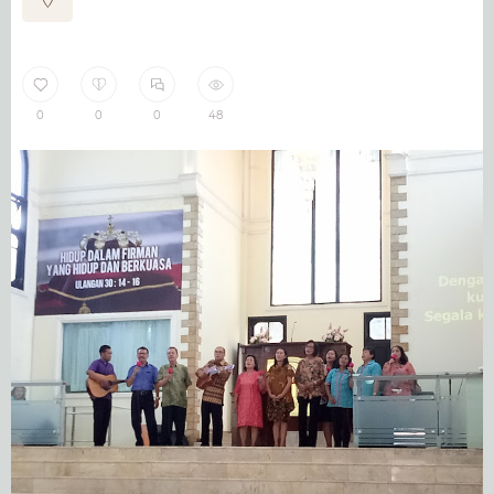
0
0
0
48