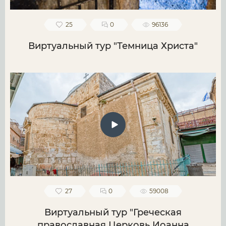
25
0
96136
Виртуальный тур "Темница Христа"
27
0
59008
Виртуальный тур "Греческая
православная Церковь Иоанна