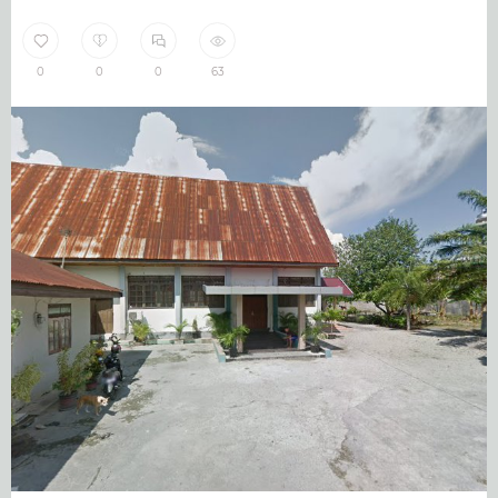
0
0
0
63